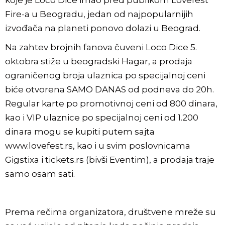
koje je Loco Dice imao pred publikom Lovefest
Fire-a u Beogradu, jedan od najpopularnijih
izvođača na planeti ponovo dolazi u Beograd.
Na zahtev brojnih fanova čuveni Loco Dice 5.
oktobra stiže u beogradski Hagar, a prodaja
ograničenog broja ulaznica po specijalnoj ceni
biće otvorena SAMO DANAS od podneva do 20h.
Regular karte po promotivnoj ceni od 800 dinara,
kao i VIP ulaznice po specijalnoj ceni od 1.200
dinara mogu se kupiti putem sajta
www.lovefest.rs
, kao i u svim poslovnicama
Gigstixa i
tickets.rs
(bivši Eventim), a prodaja traje
samo osam sati.
Prema rečima organizatora, društvene mreže su