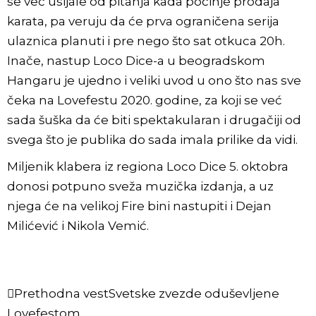
se već usijale od pitanja kada počinje prodaja
karata, pa veruju da će prva ograničena serija
ulaznica planuti i pre nego što sat otkuca 20h.
Inače, nastup Loco Dice-a u beogradskom
Hangaru je ujedno i veliki uvod u ono što nas sve
čeka na Lovefestu 2020. godine, za koji se već
sada šuška da će biti spektakularan i drugačiji od
svega što je publika do sada imala prilike da vidi.
Miljenik klabera iz regiona Loco Dice 5. oktobra
donosi potpuno sveža muzička izdanja, a uz
njega će na velikoj Fire bini nastupiti i Dejan
Milićević i Nikola Vemić.
Prethodna vest
Svetske zvezde oduševljene
Lovefestom