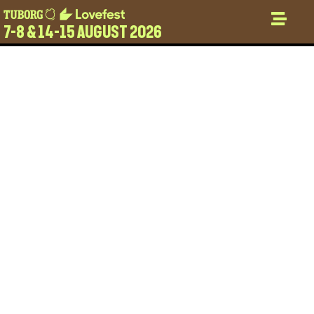
7-8 & 14-15 AUGUST 2026
PROMO CENA ULAZNICA
ZA LOVEFEST JOŠ SAMO
DANAS DO PONOĆI
Do Lovefesta, jednog od najvećih festivala u
regionu ostalo je još samo tri nedelje, a izgleda
da ovog leta cela Srbija kreće put Vrnjačke
Banje. Zato je promo cena trodnevnog paketa
moguća samo
još danas do ponoći
, a već od
11. jula cena karte će poskupeti.
Prema rečima organizatora za Lovefest koji će
ove godine biti održan od 1. do 3. avgusta vlada