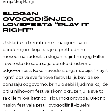
Vrnjačkoj Banji.
SLOGAN
OVOGODIŠNJEG
LOVEFESTA “PLAY IT
RIGHT”
U skladu sa trenutnom situacijom, kao i
pandemijom koja nas je u prethodnim
mesecima zadesila, i slogan najintimnijeg Miller
Lovefesta do sada šalje poruku društvene
odgovornosti. Kako navode iz organizacije, “Play it
right” poziva sve fanove festivala ljubavi da se
ponašaju odgovorno, brinu o sebi i ljudima koji će
biti u njihovom festivalskom okruženju, a sve to
sa ciljem kvalitetnog i sigurnog provoda. Ujedno,
naslov festivala prati i ovogodišnji vizuelni