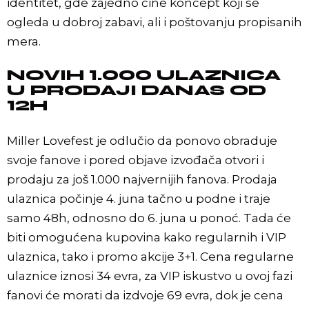
identitet, gde zajedno čine koncept koji se
ogleda u dobroj zabavi, ali i poštovanju propisanih
mera.
NOVIH 1.000 ULAZNICA
U PRODAJI DANAS OD
12H
Miller Lovefest je odlučio da ponovo obraduje
svoje fanove i pored objave izvođača otvori i
prodaju za još 1.000 najvernijih fanova. Prodaja
ulaznica počinje 4. juna tačno u podne i traje
samo 48h, odnosno do 6. juna u ponoć. Tada će
biti omogućena kupovina kako regularnih i VIP
ulaznica, tako i promo akcije 3+1. Cena regularne
ulaznice iznosi 34 evra, za VIP iskustvo u ovoj fazi
fanovi će morati da izdvoje 69 evra, dok je cena