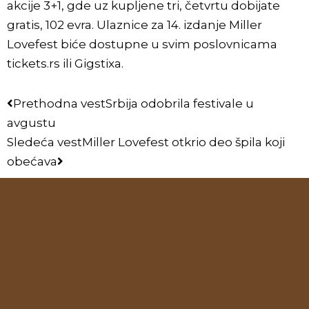
akcije 3+1, gde uz kupljene tri, četvrtu dobijate
gratis, 102 evra. Ulaznice za 14. izdanje Miller
Lovefest biće dostupne u svim poslovnicama
tickets.rs
ili Gigstixa.
Prethodna vest
Srbija odobrila festivale u
avgustu
Sledeća vest
Miller Lovefest otkrio deo špila koji
obećava