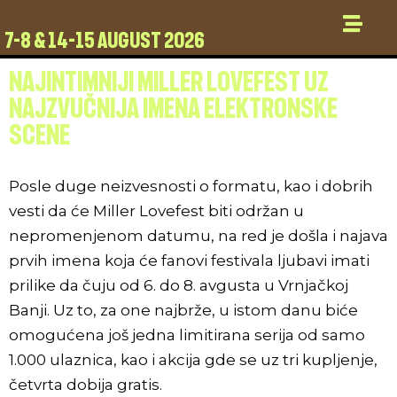
7-8 & 14-15 AUGUST 2026
NAJINTIMNIJI MILLER LOVEFEST UZ
NAJZVUČNIJA IMENA ELEKTRONSKE
SCENE
Posle duge neizvesnosti o formatu, kao i dobrih
vesti da će Miller Lovefest biti održan u
nepromenjenom datumu, na red je došla i najava
prvih imena koja će fanovi festivala ljubavi imati
prilike da čuju od 6. do 8. avgusta u Vrnjačkoj
Banji.
Uz to, za one najbrže, u istom danu biće
omogućena još jedna limitirana serija od samo
1.000 ulaznica, kao i akcija gde se uz tri kupljenje,
četvrta dobija gratis.