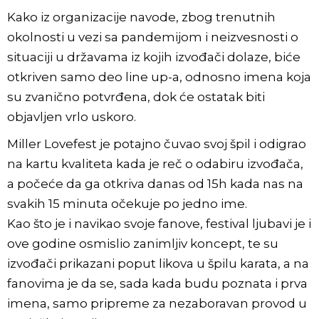
Kako iz organizacije navode, zbog trenutnih
okolnosti u vezi sa pandemijom i neizvesnosti o
situaciji u državama iz kojih izvođači dolaze, biće
otkriven samo deo line up-a, odnosno imena koja
su zvanično potvrđena, dok će ostatak biti
objavljen vrlo uskoro.
Miller Lovefest je potajno čuvao svoj špil i odigrao
na kartu kvaliteta kada je reč o odabiru izvođača,
a počeće da ga otkriva danas od 15h kada nas na
svakih 15 minuta očekuje po jedno ime.
Kao što je i navikao svoje fanove, festival ljubavi je i
ove godine osmislio zanimljiv koncept, te su
izvođači prikazani poput likova u špilu karata, a na
fanovima je da se, sada kada budu poznata i prva
imena, samo pripreme za nezaboravan provod u