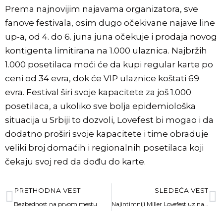
Prema najnovijim najavama organizatora, sve
fanove festivala, osim dugo očekivane najave line
up-a, od 4. do 6. juna juna očekuje i prodaja novog
kontigenta limitirana na 1.000 ulaznica. Najbržih
1.000 posetilaca moći će da kupi regular karte po
ceni od 34 evra, dok će VIP ulaznice koštati 69
evra. Festival širi svoje kapacitete za još 1.000
posetilaca, a ukoliko sve bolja epidemiološka
situacija u Srbiji to dozvoli, Lovefest bi mogao i da
dodatno proširi svoje kapacitete i time obraduje
veliki broj domaćih i regionalnih posetilaca koji
čekaju svoj red da dođu do karte.
PRETHODNA VEST
SLEDEĆA VEST
Bezbednost na prvom mestu
Najintimniji Miller Lovefest uz najzvučnija imena elektronske scene