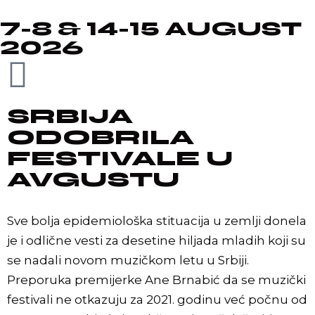
7-8 & 14-15 AUGUST
2026
SRBIJA
ODOBRILA
FESTIVALE U
AVGUSTU
Sve bolja epidemiološka stituacija u zemlji donela
je i odlične vesti za desetine hiljada mladih koji su
se nadali novom muzičkom letu u Srbiji.
Preporuka premijerke Ane Brnabić da se muzički
festivali ne otkazuju za 2021. godinu već počnu od