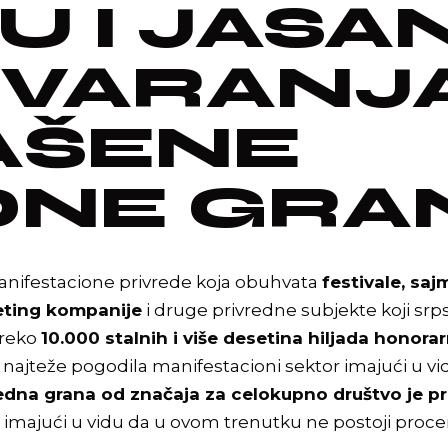
 I JASA
TVARANJ
AŠENE
DNE GRA
anifestacione privrede koja obuhvata
festivale, sa
eting kompanije
i druge privredne subjekte koji srps
preko
10.000 stalnih i više desetina hiljada honora
om najteže pogodila manifestacioni sektor imajući u vid
edna grana od značaja za celokupno društvo je p
a imajući u vidu da u ovom trenutku ne postoji proce