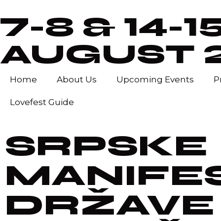
7-8 & 14-1
AUGUST 
Home
About Us
Upcoming Events
P
Lovefest Guide
SRPSKE
MANIFES
DRŽAVE