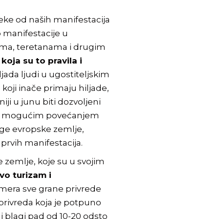
eke od naših manifestacija
o manifestacije u
ktima, teretanama i drugim
oja su to pravila i
ada ljudi u ugostiteljskim
koji inače primaju hiljade,
ji u junu biti dozvoljeni
to, sa mogućim povećanjem
ruge evropske zemlje,
prvih manifestacija.
zemlje, koje su u svojim
vo turizam i
 mera sve grane privrede
 privreda koja je potpuno
i blagi pad od 10-20 odsto