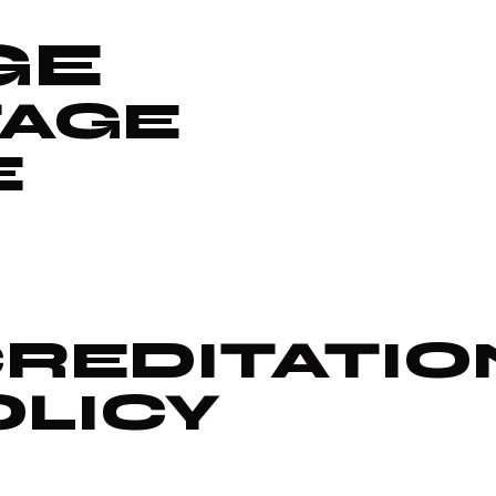
GE
TAGE
E
REDITATIO
OLICY