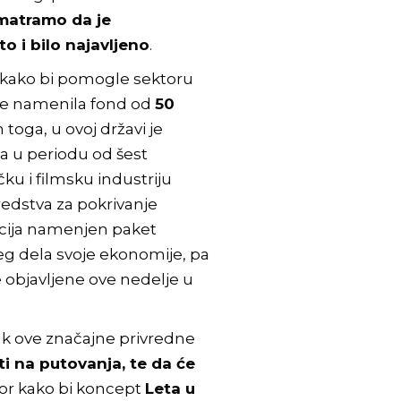
matramo da je
o i bilo najavljeno
.
 kako bi pomogle sektoru
rije namenila fond od
50
toga, u ovoj državi je
a u periodu od šest
ku i filmsku industriju
redstva za pokrivanje
acija namenjen paket
jeg dela svoje ekonomije, pa
 objavljene ove nedelje u
vak ove značajne privredne
ti na putovanja, te da će
tor kako bi koncept
Leta u