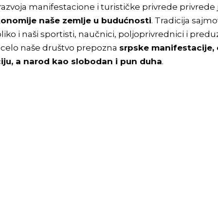
razvoja manifestacione i turističke privrede privred
konomije naše zemlje u budućnosti
. Tradicija sajm
liko i naši sportisti, naučnici, poljoprivrednici i pre
a celo naše društvo prepozna
srpske manifestacije,
aciju, a narod kao slobodan i pun duha
.