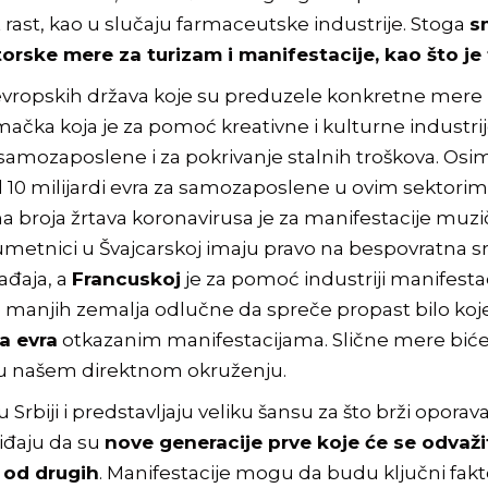
it rast, kao u slučaju farmaceutske industrije. Stoga
s
ske mere za turizam i manifestacije, kao što je t
vropskih država koje su preduzele konkretne mere
 Nemačka koja je za pomoć kreativne i kulturne indust
samozaposlene i za pokrivanje stalnih troškova. Osim 
10 milijardi evra za samozaposlene u ovim sektorim
 broja žrtava koronavirusa je za manifestacije muzič
i umetnici u Švajcarskoj imaju pravo na bespovratna s
ađaja, a
Francuskoj
je za pomoć industriji manifest
de manjih zemalja odlučne da spreče propast bilo ko
na evra
otkazanim manifestacijama. Slične mere biće
lja u našem direktnom okruženju.
Srbiji i predstavljaju veliku šansu za što brži opora
iđaju da su
nove generacije prve koje će se odvaži
 od drugih
. Manifestacije mogu da budu ključni fak