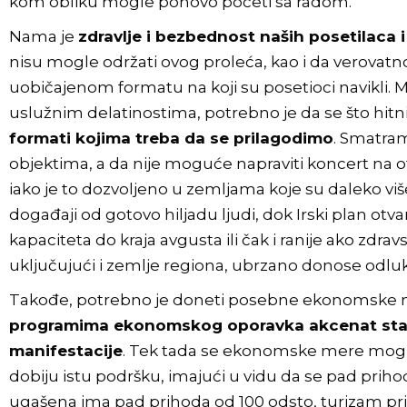
kom obliku mogle ponovo početi sa radom.
Nama je
zdravlje i bezbednost naših posetilaca
nisu mogle održati ovog proleća, kao i da verovatn
uobičajenom formatu na koji su posetioci navikli. 
uslužnim delatinostima, potrebno je da se što hitn
formati kojima treba da se prilagodimo
. Smatram
objektima, a da nije moguće napraviti koncert na ot
iako je to dozvoljeno u zemljama koje su daleko više
događaji od gotovo hiljadu ljudi, dok Irski plan ot
kapaciteta do kraja avgusta ili čak i ranije ako zdr
uključujući i zemlje regiona, ubrzano donose odluke
Takođe, potrebno je doneti posebne ekonomske me
programima ekonomskog oporavka akcenat stavili
manifestacije
. Tek tada se ekonomske mere mogu n
dobiju istu podršku, imajući u vidu da se pad prih
ugašena ima pad prihoda od 100 odsto, turizam pribl