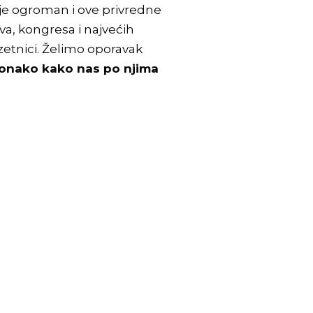
e je ogroman i ove privredne
ova, kongresa i najvećih
duzetnici. Želimo oporavak
 onako kako nas po njima