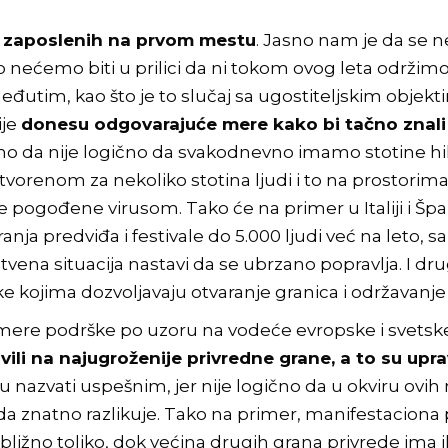
 i zaposlenih na prvom mestu
. Jasno nam je da se n
o nećemo biti u prilici da ni tokom ovog leta održim
Međutim, kao što je to slučaj sa ugostiteljskim obje
ije
donesu odgovarajuće mere kako bi tačno znali k
o da nije logično da svakodnevno imamo stotine hilj
vorenom za nekoliko stotina ljudi i to na prostorima 
 pogođene virusom. Tako će na primer u Italiji i Špani
varanja predviđa i festivale do 5.000 ljudi već na le
avstvena situacija nastavi da se ubrzano popravlja. I d
 kojima dozvoljavaju otvaranje granica i održavanje 
re podrške po uzoru na vodeće evropske i svetske 
 na najugroženije privredne grane, a to su upra
azvati uspešnim, jer nije logično da u okviru ovih
oda znatno razlikuje. Tako na primer, manifestaciona
ižno toliko, dok većina drugih grana privrede ima il