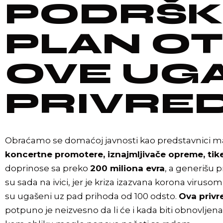
PODRŠKU
PLAN O
OVE UG
PRIVRE
Obraćamo se domaćoj javnosti kao predstavnici m
koncertne promotere, iznajmljivače opreme, tik
doprinose sa preko
200 miliona evra
, a generišu 
su sada na ivici, jer je kriza izazvana korona virus
su ugašeni uz pad prihoda od 100 odsto.
Ova privr
potpuno je neizvesno da li će i kada biti obnovljen