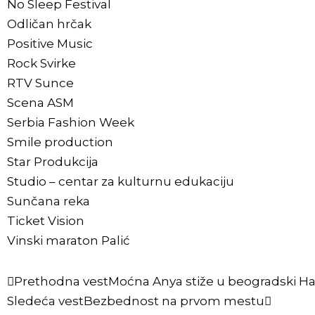
No Sleep Festival
Odličan hrčak
Positive Music
Rock Svirke
RTV Sunce
Scena ASM
Serbia Fashion Week
Smile production
Star Produkcija
Studio – centar za kulturnu edukaciju
Sunčana reka
Ticket Vision
Vinski maraton Palić
Prethodna vest
Moćna Anya stiže u beogradski H
Sledeća vest
Bezbednost na prvom mestu