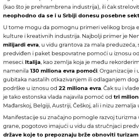
(kao što je prehrambrena industrija), ili čak strelov
neophodno da se i u Srbiji donesu posebne sektor
U tome mogu da pomognu primeri velikog broja e
kulture i kreativnih industrija. Najbolji primer je
milijardi evra
, u vidu grantova za mala preduzeća, 
predviđen i paket bespovratne pomoći u iznosu od 
meseci.
Italija
, kao zemlja koja je među rekorderima
namenila
130 miliona evra pomoći
. Organizacije 
gubitaka nastalih otkazivanjem ili odlaganjem dog
podrške u iznosu od
22 miliona evra
. Čak su i vla
je tako estonska vlada najavila pomoć od
tri milio
Mađarskoj, Belgiji, Austriji, Češkoj, ali i nizu zema
Manifestacije su značajno pomogle razvoj turizma u 
grane, pogotovo imajući u vidu da stručnjaci predv
države koje to prepoznaju brže obnoviti turizam