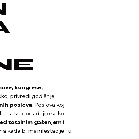
N
A
NE
jmove, kongrese,
koj privredi godišnje
rnih poslova
.
Poslova koji
u da su događaji prvi koji
red totalnim gašenjem
i
na kada bi manifestacije i u