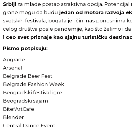
Srbiji
za mlade postao atraktivna opcija. Potencijal 
grane mogu da budu
jedan od motora razvoja e
svetskih festivala, bogata je i čini nas ponosnima ko
celog društva posle pandemije, kao što želimo i d
i ceo svet priznaje kao sjajnu turističku destin
Pismo potpisuju:
Apgrade
Arsenal
Belgrade Beer Fest
Belgrade Fashion Week
Beogradski festival igre
Beogradski sajam
BitefArtCafe
Blender
Central Dance Event